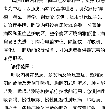
我院
呼吸内科是医院重点发展科室，坚持
“以患
者为
中心
，以服务为
本
”的基本理念，切实践行“厚
德、精医、博学、创新”的院训，运用现代医学先
进诊疗手段
。
呼吸内科设有床位
30
余
张，
分普通
病区和重症监护病区。整个
病区环境幽雅舒适，病
房设备先进，拥有心电监护仪、除颤仪、呼吸机、
雾化机、肺功能仪等设备，
可
为患者提供最完善的
诊疗服务。
诊疗范围：
呼吸内科常见病、多发病及
急危重症、
疑难
病
例的诊治及无创呼吸机、胸腔闭式引流术、肺功能
监测、睡眠监测等相关诊疗技术的运用，
急慢性呼
吸衰竭、慢性咳嗽、慢性阻塞性肺疾病、肺心病、
肺栓塞、各种病原体导致的肺炎、支气管扩张、肺